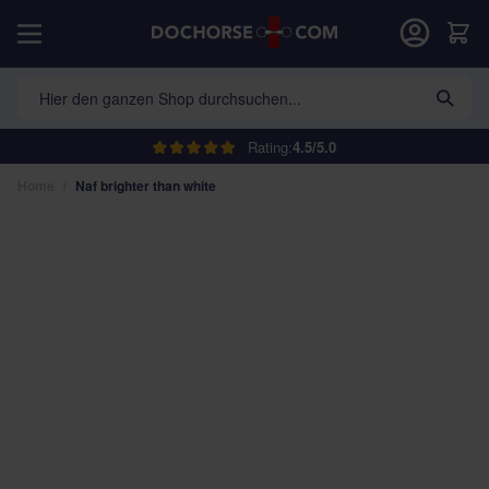
Direkt zum Inhalt
War
Hier den ganzen Shop durchsuchen...
Rating:
4.5/5.0
Home
/
Naf brighter than white