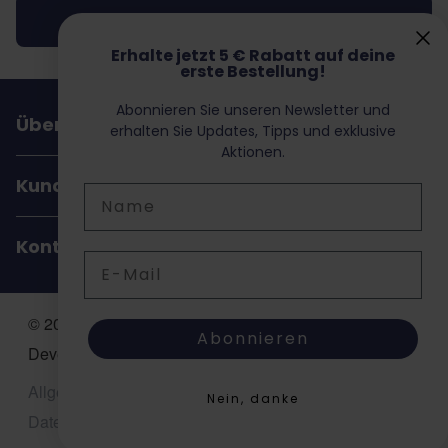
Abonnieren
Erhalte jetzt 5 € Rabatt auf deine
erste Bestellung!
Abonnieren Sie unseren Newsletter und
Über Dochorse
erhalten Sie Updates, Tipps und exklusive
Aktionen.
Kundenservice
Name
Kontakt
E-Mail
© 2026 Dochorse. All Rights Reserved. Design &
Abonnieren
Development by -
Accent Interactive
Allgemeine Geschäftsbedingungen (AGB)
Nein, danke
Datenschutzerklärung
Sitemap