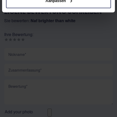
Aanpassen
EIGENE BEWERTUNG SCHREIBEN
Sie bewerten:
Naf brighter than white
Ihre Bewertung:
Nickname
Zusammenfassung
Bewertung
Add your photo