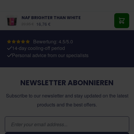
NAF BRIGHTER THAN WHITE
Ab:
16,76 €
20,95 €
In de
Bewertung: 4.5/5.0
14-day cooling-off period
Personal advice from our specialists
NEWSLETTER ABONNIEREN
Subscribe to our newsletter and stay updated on the latest
products and the best offers.
E-Mail-Adresse