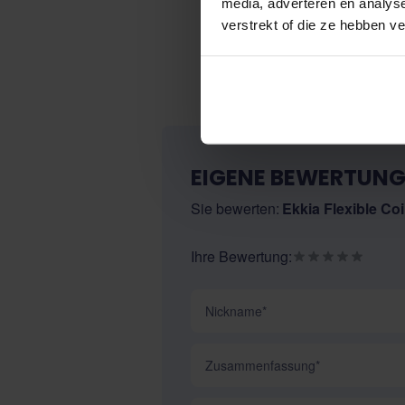
media, adverteren en analys
verstrekt of die ze hebben v
EIGENE BEWERTUNG
Sie bewerten:
Ekkia Flexible Coi
Ihre Bewertung:
Nickname
Zusammenfassung