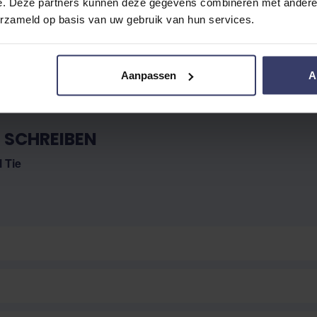
e. Deze partners kunnen deze gegevens combineren met andere i
No reviews
erzameld op basis van uw gebruik van hun services.
Aanpassen
A
 SCHREIBEN
l Tie