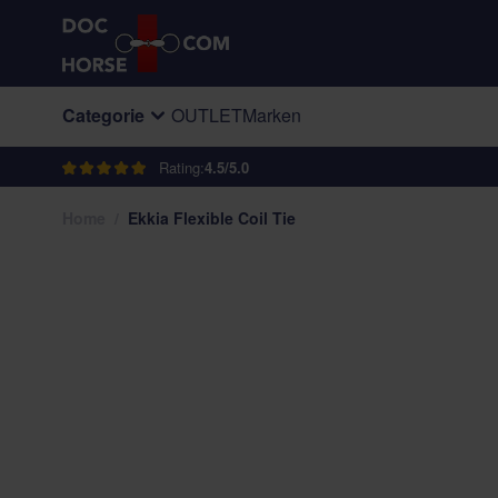
Direkt zum Inhalt
Categorie
OUTLET
Marken
Rating:
4.5/5.0
Home
/
Ekkia Flexible Coil Tie