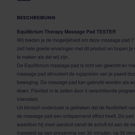
BESCHREIBUNG
Equilibrium Therapy Massage Pad
TESTER
Wij bieden je de mogelijkheid om deze massage pad 7 
zelf hele goede ervaringen met dit product en hopen je
te maken als dat wij zijn.
De Equilibrium massage pad is licht van gewicht en m
massage pad stimuleert de rugspieren van je paard do
beweging. De massage pad kan gebruikt worden als war
down. Flexibel in te zetten door 3 verschillende progra
intensiteit.
Uit klinisch onderzoek is gebleken dat de flexibiliteit v
de massage pad een ontspannend effect heeft. De pad
waardoor hij mooi aansluit vanaf de schoft tot aan de le
ingesteld op een progamma van 30 minuten, na 30 mi