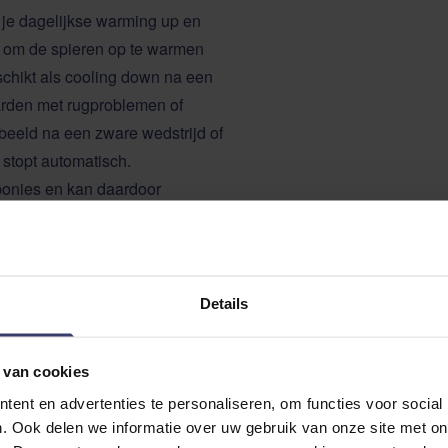
je dagelijkse warming up en
l om de spieren op te warmen
schikt als cooling down na een
aarden met rugproblemen of
beeld na een zware wedstrijd of
 stopt automatisch.
ponies en kan daardoor
 massage pad komt in een
is naar les of op concours.
Details
 van cookies
ent en advertenties te personaliseren, om functies voor social
. Ook delen we informatie over uw gebruik van onze site met on