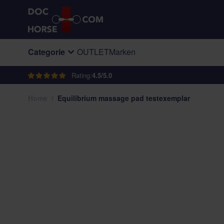
Direkt zum Inhalt
Categorie
OUTLET
Marken
Rating:
4.5/5.0
Home
/
Equilibrium massage pad testexemplar