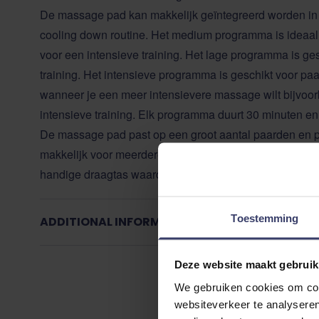
De massage pad kan makkelijk geïntegreerd worden in 
cooling down routine. Het medium programma is ideaa
voor een intensieve training. Het lage programma is ge
training. Het intensieve programma is geschikt voor p
wanneer je een meer intensievere massage wilt bijvoor
intensieve training. Elk programma duurt 30 minuten en
De massage pad past op een groot aantal paarden en 
makkelijk voor meerdere paarden gebruikt worden. De
handige draagtas waardoor hij makkelijk mee te nemen 
Toestemming
ADDITIONAL INFORMATION
Deze website maakt gebruik
We gebruiken cookies om cont
websiteverkeer te analyseren