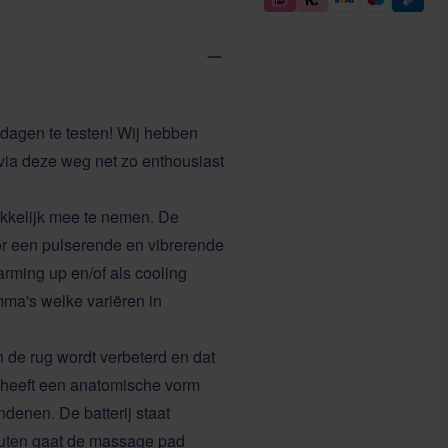
dagen te testen! Wij hebben
 via deze weg net zo enthousiast
akkelijk mee te nemen. De
or een pulserende en vibrerende
ming up en/of als cooling
mma's welke variëren in
an de rug wordt verbeterd en dat
 heeft een anatomische vorm
ndenen. De batterij staat
nuten gaat de massage pad