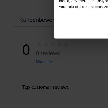
media, adverteren en analys
verstrekt of die ze hebben v
Kundenbewertungen
0
0 reviews
More info
Top customer reviews