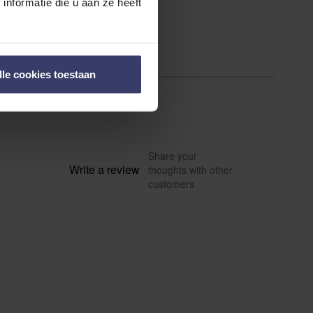
nformatie die u aan ze heeft
lle cookies toestaan
Share your
Write a review
thoughts with other
customers