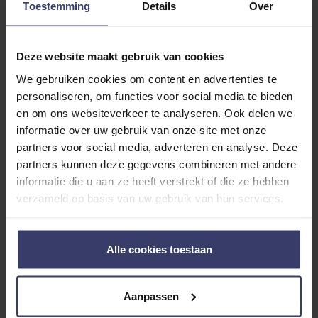
Toestemming
Details
Over
Kundenbewertungen
Deze website maakt gebruik van cookies
We gebruiken cookies om content en advertenties te
personaliseren, om functies voor social media te bieden
en om ons websiteverkeer te analyseren. Ook delen we
0
informatie over uw gebruik van onze site met onze
0 reviews
partners voor social media, adverteren en analyse. Deze
partners kunnen deze gegevens combineren met andere
More info
informatie die u aan ze heeft verstrekt of die ze hebben
verzameld op basis van uw gebruik van hun services.
Share your thoughts
Write a review
with other customers
Alle cookies toestaan
Top customer reviews
Aanpassen