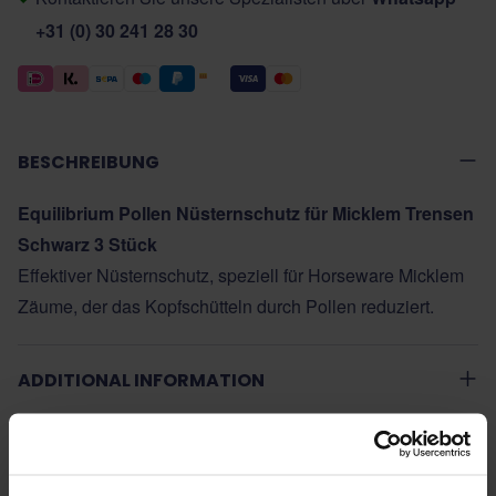
+31 (0) 30 241 28 30
BESCHREIBUNG
Equilibrium Pollen Nüsternschutz für Micklem Trensen
Schwarz 3 Stück
Effektiver Nüsternschutz, speziell für Horseware Micklem
Zäume, der das Kopfschütteln durch Pollen reduziert.
ADDITIONAL INFORMATION