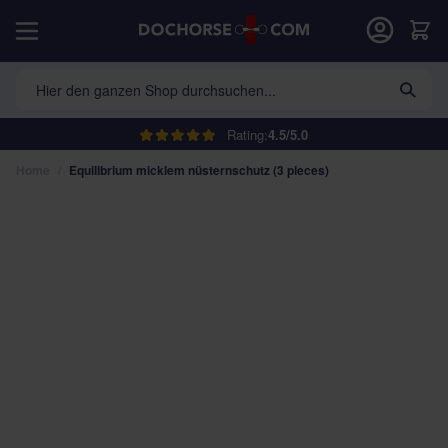
Direkt zum Inhalt
War
Hier den ganzen Shop durchsuchen...
Rating:
4.5/5.0
Home
/
Equilibrium micklem nüsternschutz (3 pieces)