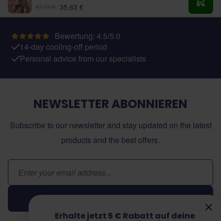
35,63 €
47,50 €
In de
Bewertung: 4.5/5.0
14-day cooling-off period
Personal advice from our specialists
NEWSLETTER ABONNIEREN
Subscribe to our newsletter and stay updated on the latest
products and the best offers.
E-Mail-Adresse
Abonnieren
Erhalte jetzt 5 € Rabatt auf deine