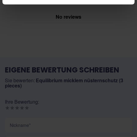
No reviews
EIGENE BEWERTUNG SCHREIBEN
Sie bewerten:
Equilibrium micklem nüsternschutz (3
pieces)
Ihre Bewertung:
Nickname