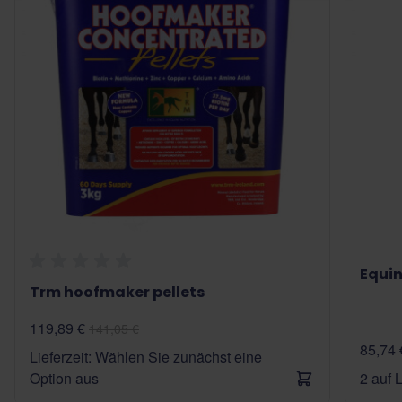
Equin
Trm hoofmaker pellets
119,89 €
141,05 €
85,74 
Lieferzeit: Wählen Sie zunächst eine
Option aus
2 auf 