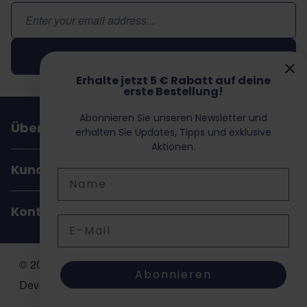
E-Mail-Adresse
Abonnieren
Erhalte jetzt 5 € Rabatt auf deine
erste Bestellung!
Abonnieren Sie unseren Newsletter und
Über Dochorse
erhalten Sie Updates, Tipps und exklusive
Aktionen.
Kundenservice
Name
Kontakt
E-Mail
© 2026 Dochorse. All Rights Reserved. Design &
Abonnieren
Development by -
Accent Interactive