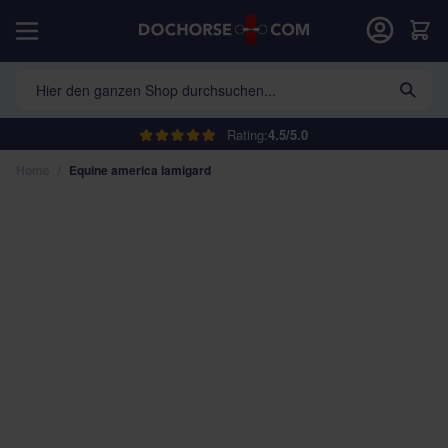
Direkt zum Inhalt
War
Hier den ganzen Shop durchsuchen...
Rating:
4.5/5.0
Home
/
Equine america lamigard