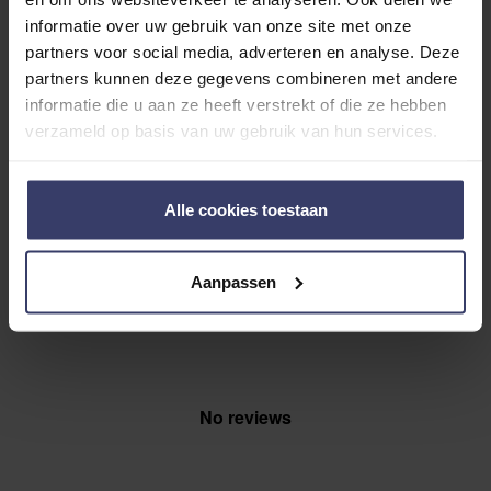
informatie over uw gebruik van onze site met onze
0
partners voor social media, adverteren en analyse. Deze
partners kunnen deze gegevens combineren met andere
0 reviews
informatie die u aan ze heeft verstrekt of die ze hebben
verzameld op basis van uw gebruik van hun services.
More info
Share your thoughts
Write a review
Alle cookies toestaan
with other customers
Aanpassen
Top customer reviews
No reviews