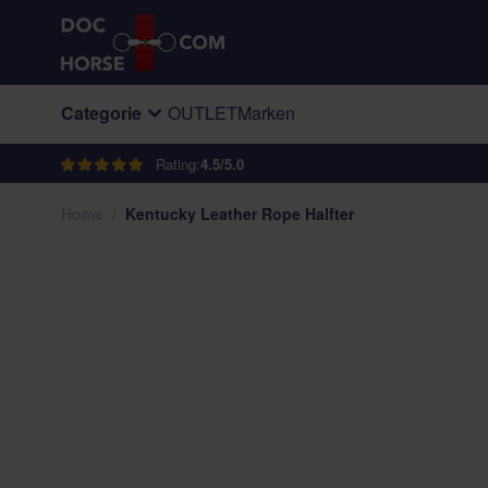
Direkt zum Inhalt
Categorie
OUTLET
Marken
Rating:
4.5/5.0
Home
/
Kentucky Leather Rope Halfter