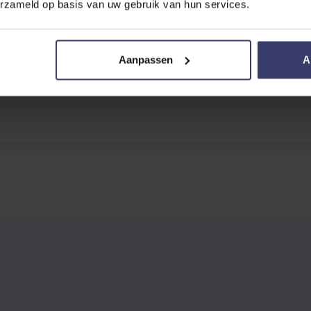
eather Rope Halfter
erzameld op basis van uw gebruik van hun services.
Aanpassen
A