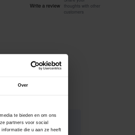
Write a review
thoughts with other
customers
Over
 media te bieden en om ons
ze partners voor social
nformatie die u aan ze heeft