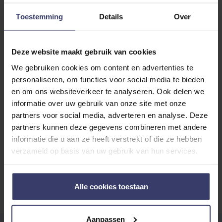
0 reviews
Toestemming
Details
Over
More info
Share your thoughts
Write a review
Deze website maakt gebruik van cookies
with other customers
We gebruiken cookies om content en advertenties te
personaliseren, om functies voor social media te bieden
en om ons websiteverkeer te analyseren. Ook delen we
Top customer reviews
informatie over uw gebruik van onze site met onze
partners voor social media, adverteren en analyse. Deze
partners kunnen deze gegevens combineren met andere
informatie die u aan ze heeft verstrekt of die ze hebben
No reviews
verzameld op basis van uw gebruik van hun services.
Alle cookies toestaan
Aanpassen