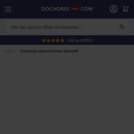
Direkt zum Inhalt
War
Hier den ganzen Shop durchsuchen...
Rating:
4.5/5.0
Home
/
Kentucky nasenschoner lammfell