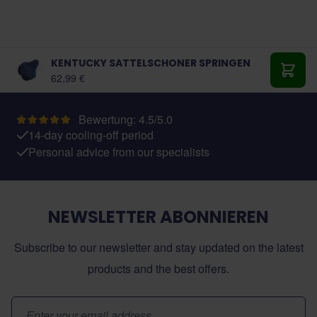
KENTUCKY SATTELSCHONER SPRINGEN
Ab:
62,99 €
In de
Bewertung: 4.5/5.0
14-day cooling-off period
Personal advice from our specialists
NEWSLETTER ABONNIEREN
Subscribe to our newsletter and stay updated on the latest
products and the best offers.
E-Mail-Adresse