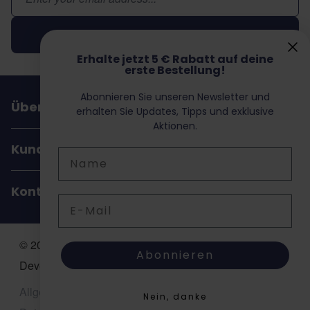
Abonnieren
Erhalte jetzt 5 € Rabatt auf deine
erste Bestellung!
Abonnieren Sie unseren Newsletter und
Über Dochorse
erhalten Sie Updates, Tipps und exklusive
Aktionen.
Kundenservice
Name
Kontakt
E-Mail
© 2026 Dochorse. All Rights Reserved. Design &
Abonnieren
Development by -
Accent Interactive
Allgemeine Geschäftsbedingungen (AGB)
Nein, danke