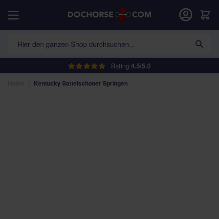
Direkt zum Inhalt
War
Hier den ganzen Shop durchsuchen...
Rating:
4.5/5.0
Home
/
Kentucky Sattelschoner Springen