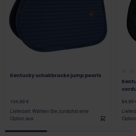
Kentucky schakbracke jump pearls
Kent
cord
134,99 €
84,99 
Lieferzeit: Wählen Sie zunächst eine
Liefer
Option aus
Option