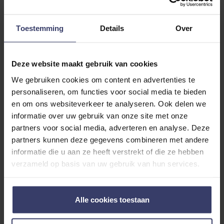
0
0 reviews
Toestemming
Details
Over
More info
Share your thoughts
Deze website maakt gebruik van cookies
Write a review
with other customers
We gebruiken cookies om content en advertenties te
personaliseren, om functies voor social media te bieden
en om ons websiteverkeer te analyseren. Ook delen we
Top customer reviews
informatie over uw gebruik van onze site met onze
partners voor social media, adverteren en analyse. Deze
partners kunnen deze gegevens combineren met andere
informatie die u aan ze heeft verstrekt of die ze hebben
No reviews
verzameld op basis van uw gebruik van hun services.
Alle cookies toestaan