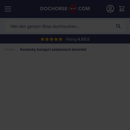
Direkt zum Inhalt
War
Hier den ganzen Shop durchsuchen...
Rating:
4.5/5.0
Home
/
Kentucky kurzgurt anatomisch lammfell