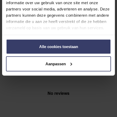
informatie over uw gebruik van onze site met onze
0
partners voor social media, adverteren en analyse. Deze
0 reviews
partners kunnen deze gegevens combineren met andere
informatie die u aan ze heeft verstrekt of die ze hebben
More info
verzameld op basis van uw gebruik van hun services.
Share your thoughts
Write a review
with other customers
Alle cookies toestaan
Aanpassen
Top customer reviews
No reviews