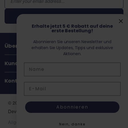
Abonnieren
Erhalte jetzt 5 € Rabatt auf deine
erste Bestellung!
Abonnieren Sie unseren Newsletter und
Über Dochorse
erhalten Sie Updates, Tipps und exklusive
Aktionen.
Kundenservice
Name
Kontakt
E-Mail
© 2026 Dochorse. All Rights Reserved. Design &
Abonnieren
Development by -
Accent Interactive
Allgemeine Geschäftsbedingungen (AGB)
Nein, danke