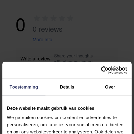
0
0 reviews
More info
Share your thoughts
Write a review
with other customers
Top customer reviews
Toestemming
Details
Over
Deze website maakt gebruik van cookies
No reviews
We gebruiken cookies om content en advertenties te
personaliseren, om functies voor social media te bieden
en om ons websiteverkeer te analyseren. Ook delen we