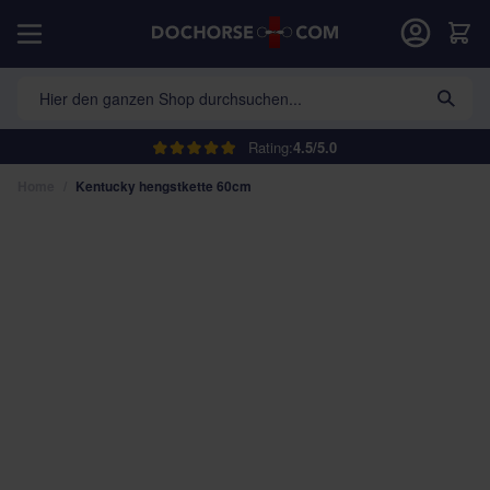
Direkt zum Inhalt
War
Hier den ganzen Shop durchsuchen...
Rating:
4.5/5.0
Home
/
Kentucky hengstkette 60cm