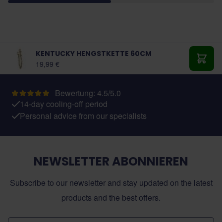
KENTUCKY HENGSTKETTE 60CM
19,99 €
In de
Bewertung: 4.5/5.0
14-day cooling-off period
Personal advice from our specialists
NEWSLETTER ABONNIEREN
Subscribe to our newsletter and stay updated on the latest
products and the best offers.