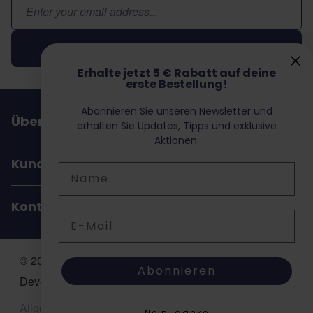
E-Mail-Adresse
Abonnieren
Erhalte jetzt 5 € Rabatt auf deine
erste Bestellung!
Abonnieren Sie unseren Newsletter und
Über Dochorse
erhalten Sie Updates, Tipps und exklusive
Aktionen.
Kundenservice
Name
Kontakt
E-Mail
© 2026 Dochorse. All Rights Reserved. Design &
Abonnieren
Development by -
Accent Interactive
Allgemeine Geschäftsbedingungen (AGB)
Nein, danke