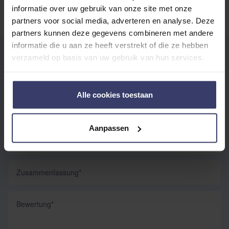
informatie over uw gebruik van onze site met onze
partners voor social media, adverteren en analyse. Deze
partners kunnen deze gegevens combineren met andere
informatie die u aan ze heeft verstrekt of die ze hebben
EIGENE BEWERTUNG SCHREIBEN
verzameld op basis van uw gebruik van hun services.
Sie bewerten:
Kentucky hengstkette 60cm
Alle cookies toestaan
Ihre Bewertung:
Aanpassen
Nickname
Zusammenfassung
Bewertung