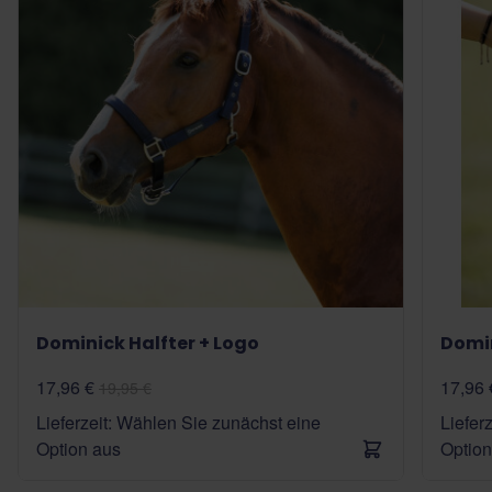
Dominick Halfter + Logo
Domin
17,96 €
17,96 
19,95 €
Lieferzeit: Wählen Sie zunächst eine
Liefer
Option aus
Option