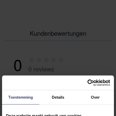
Kundenbewertungen
0
0 reviews
More info
Share your thoughts
Write a review
Toestemming
with other customers
Details
Over
Deze website maakt gebruik van cookies