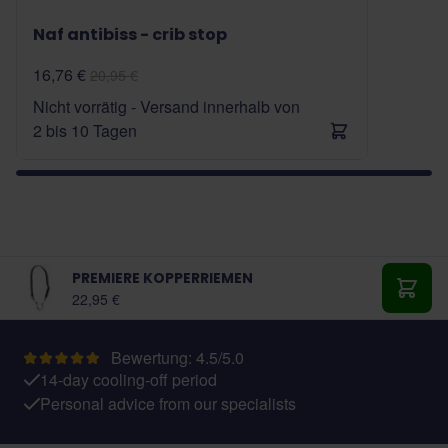
Naf antibiss - crib stop
16,76 €
20,95 €
Nicht vorrätig - Versand innerhalb von
2 bis 10 Tagen
PREMIERE KOPPERRIEMEN
22,95 €
In de
Bewertung: 4.5/5.0
14-day cooling-off period
Personal advice from our specialists