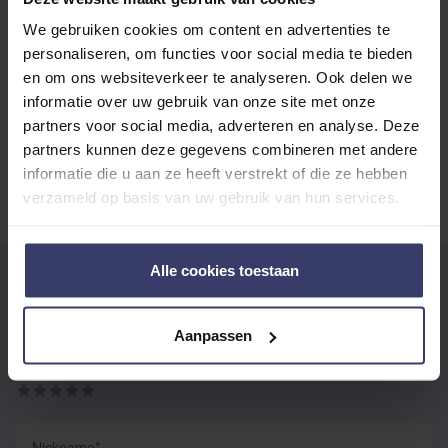
Top customer reviews
We gebruiken cookies om content en advertenties te
personaliseren, om functies voor social media te bieden
en om ons websiteverkeer te analyseren. Ook delen we
informatie over uw gebruik van onze site met onze
No reviews
partners voor social media, adverteren en analyse. Deze
partners kunnen deze gegevens combineren met andere
informatie die u aan ze heeft verstrekt of die ze hebben
verzameld op basis van uw gebruik van hun services.
Alle cookies toestaan
EIGENE BEWERTUNG SCHREIBEN
Sie bewerten:
Premiere Kopperriemen
Aanpassen
Ihre Bewertung:
Nickname