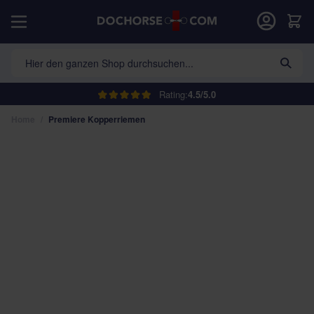
Direkt zum Inhalt
War
Hier den ganzen Shop durchsuchen...
Rating:
4.5/5.0
Home
/
Premiere Kopperriemen