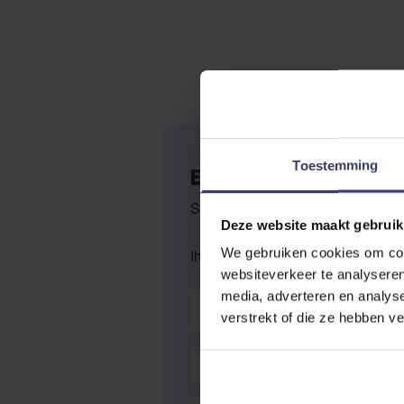
Toestemming
EIGENE BEWERTUNG
Sie bewerten:
QHP Heunetz heu
Deze website maakt gebruik
We gebruiken cookies om cont
Ihre Bewertung:
websiteverkeer te analyseren
Nickname
media, adverteren en analys
verstrekt of die ze hebben v
Zusammenfassung