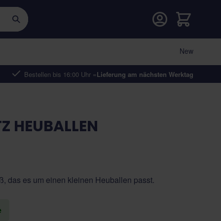
Warenkorb
New
Bestellen bis 16:00 Uhr =
Lieferung am nächsten Werktag
Z HEUBALLEN
ß, das es um einen kleinen Heuballen passt.
e