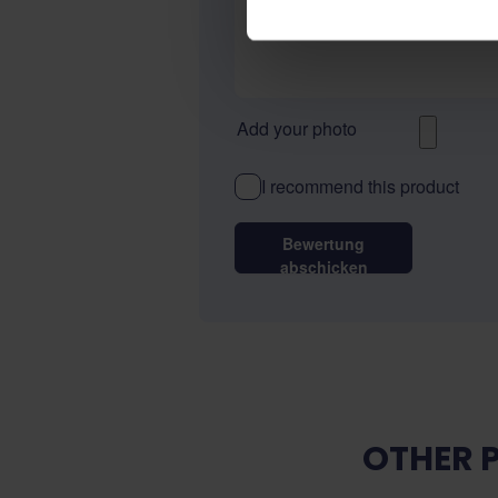
Bewertung
Add your photo
I recommend this product
Bewertung
abschicken
OTHER 