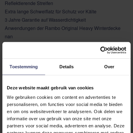
Reflektierende Streifen
Extra lange Schweiflatz für Schutz vor Kälte
3 Jahre Garantie auf Wasserdichtigkeit
Anwendungen der Rambo Original Heavy Winterdecke
nan
Diese
Winterdecke
ist ideal für den Einsatz in kalten
Wintermonaten, wenn Ihr Pferd zusätzlichen Schutz vor
den Elementen benötigt. Perfekt für den Innen- und
Toestemming
Details
Over
Außenbereich, damit Ihr Pferd unabhängig von den
Wetterbedingungen bequem und warm bleibt.
Vorteile der Rambo Original Heavy Winterdecke nan
Deze website maakt gebruik van cookies
Optimaler Schutz vor Kälte und Feuchtigkeit
We gebruiken cookies om content en advertenties te
Bewegungsfreiheit durch das einzigartige Design
personaliseren, om functies voor social media te bieden
Langlebiges und strapazierfähiges Material
en om ons websiteverkeer te analyseren. Ook delen we
informatie over uw gebruik van onze site met onze
Einfach anzubringen und abzunehmen
partners voor social media, adverteren en analyse. Deze
Langfristige Investition mit 3 Jahren Garantie auf
partners kunnen deze gegevens combineren met andere