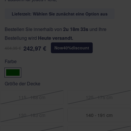
Lieferzeit: Wählen Sie zunächst eine Option aus
Bestellen Sie innerhalb von
2u 18m 32s
und Ihre
Bestellung wird
Heute versandt.
242,97 €
Now
40
%
discount
404,95 €
Farbe
Green
Größe der Decke
115 - 168 cm
125 - 175 cm
130 - 183 cm
140 - 191 cm