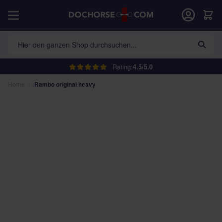
Direkt zum Inhalt
War
Hier den ganzen Shop durchsuchen...
Rating:
4.5/5.0
Home
/
Rambo original heavy