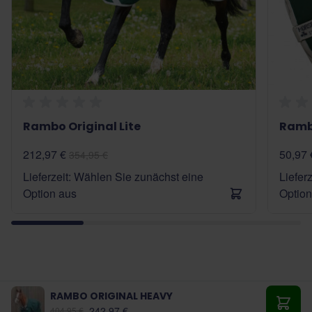
Rambo Original Lite
Rambo
212,97 €
50,97 
354,95 €
Lieferzeit: Wählen Sie zunächst eine
Liefer
Option aus
Option
RAMBO ORIGINAL HEAVY
Ab:
242,97 €
404,95 €