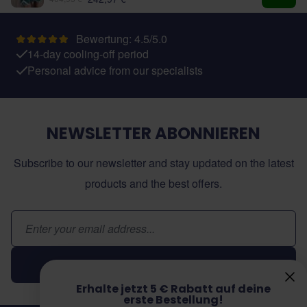
In de
Bewertung: 4.5/5.0
14-day cooling-off period
Personal advice from our specialists
NEWSLETTER ABONNIEREN
Subscribe to our newsletter and stay updated on the latest
products and the best offers.
E-Mail-Adresse
Abonnieren
Erhalte jetzt 5 € Rabatt auf deine
erste Bestellung!