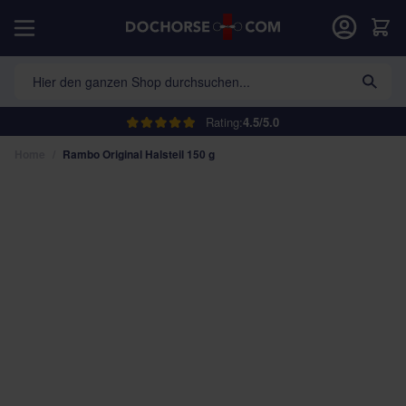
Direkt zum Inhalt
War
Hier den ganzen Shop durchsuchen...
Rating:
4.5/5.0
Home
/
Rambo Original Halsteil 150 g