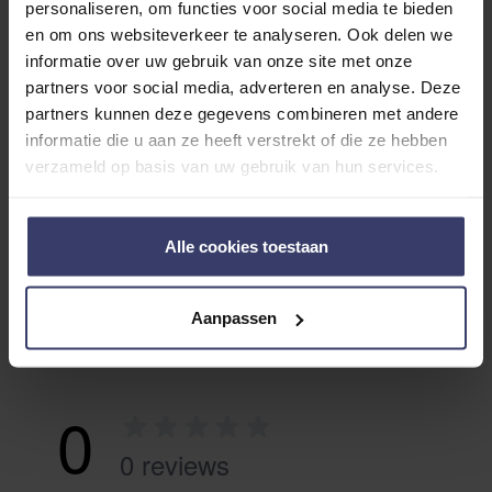
personaliseren, om functies voor social media te bieden
Erhältlich in verschiedenen Größen für eine perfekte
en om ons websiteverkeer te analyseren. Ook delen we
Passform
informatie over uw gebruik van onze site met onze
partners voor social media, adverteren en analyse. Deze
partners kunnen deze gegevens combineren met andere
ADDITIONAL INFORMATION
informatie die u aan ze heeft verstrekt of die ze hebben
verzameld op basis van uw gebruik van hun services.
Alle cookies toestaan
Kundenbewertungen
Aanpassen
0
0 reviews