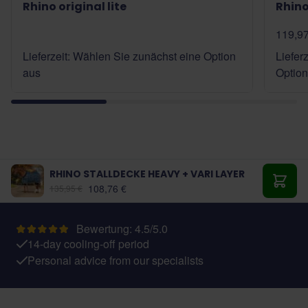
Rhino original lite
Rhino
119,97
Lieferzeit: Wählen Sie zunächst eine Option
Liefer
aus
Option
RHINO STALLDECKE HEAVY + VARI LAYER
Ab:
108,76 €
135,95 €
In de
Bewertung: 4.5/5.0
14-day cooling-off period
Personal advice from our specialists