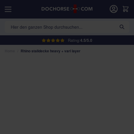
Direkt zum Inhalt
War
Hier den ganzen Shop durchsuchen...
Rating:
4.5/5.0
Home
/
Rhino stalldecke heavy + vari layer