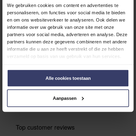
We gebruiken cookies om content en advertenties te
personaliseren, om functies voor social media te bieden
en om ons websiteverkeer te analyseren. Ook delen we
Kundenbewertungen
informatie over uw gebruik van onze site met onze
partners voor social media, adverteren en analyse. Deze
partners kunnen deze gegevens combineren met andere
informatie die u aan ze heeft verstrekt of die ze hebben
0
verzameld op basis van uw gebruik van hun services.
0 reviews
More info
Alle cookies toestaan
Share your thoughts
Write a review
Aanpassen
with other customers
Top customer reviews