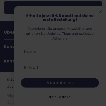
Abonnieren
Erhalte jetzt 5 € Rabatt auf deine
erste Bestellung!
Abonnieren Sie unseren Newsletter und
Über Dochorse
erhalten Sie Updates, Tipps und exklusive
Aktionen.
Kundenservice
Name
Kontakt
E-Mail
© 2026 Dochorse. All Rights Reserved. Design &
Abonnieren
Development by -
Accent Interactive
Allgemeine Geschäftsbedingungen (AGB)
Nein, danke
Datenschutzerklärung
Sitemap