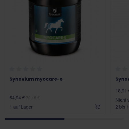
Synovium myocare-e
Synov
18,91 
64,94 €
72,15 €
Nicht 
1 auf Lager
2 bis 