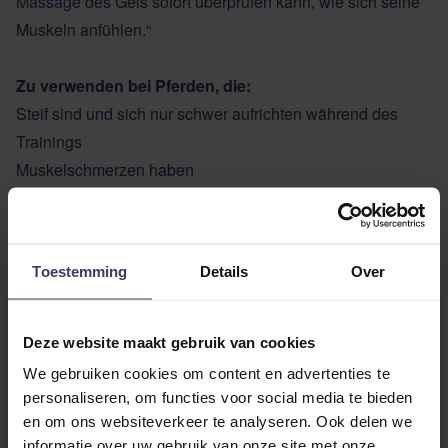
Massage des Gels sofort überprüfen kann, wie sich seine
Muskeln anfühlen.“
Zu verwenden bei Pferden, die:
Steif sind und sich nur schwer aufrichten während des
Trainings
Muskelschmerzen haben
Schwere Arbeit leisten
Empfindliche Muskeln haben oder schnell
Muskelverspannungen aufbauen
Toestemming
Details
Over
Für eine noch bessere Wirkung und Regeneration in
Kombination mit dem Gel empfehlen wir (für den internen
Gebrauch):
Deze website maakt gebruik van cookies
We gebruiken cookies om content en advertenties te
Bei steifen Muskeln
Myocare E
zuzufüttern
personaliseren, om functies voor social media te bieden
Bei hoher Muskelspannung
Mgnium
zuzufüttern
en om ons websiteverkeer te analyseren. Ook delen we
informatie over uw gebruik van onze site met onze