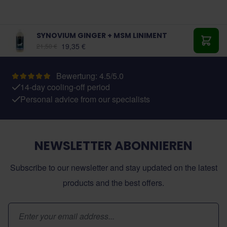
SYNOVIUM GINGER + MSM LINIMENT
Ab:
19,35 €
21,50 €
In de
Bewertung: 4.5/5.0
14-day cooling-off period
Personal advice from our specialists
NEWSLETTER ABONNIEREN
Subscribe to our newsletter and stay updated on the latest
products and the best offers.
E-Mail-Adresse