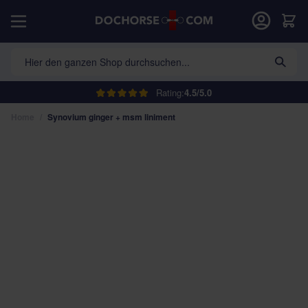
Direkt zum Inhalt
War
Hier den ganzen Shop durchsuchen...
Rating:
4.5/5.0
Home
/
Synovium ginger + msm liniment