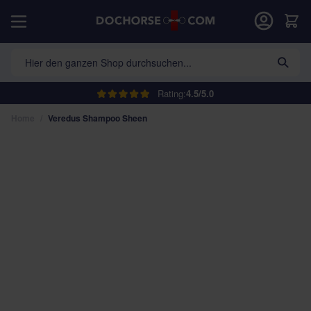
Direkt zum Inhalt
War
Hier den ganzen Shop durchsuchen...
Rating:
4.5/5.0
Home
/
Veredus Shampoo Sheen