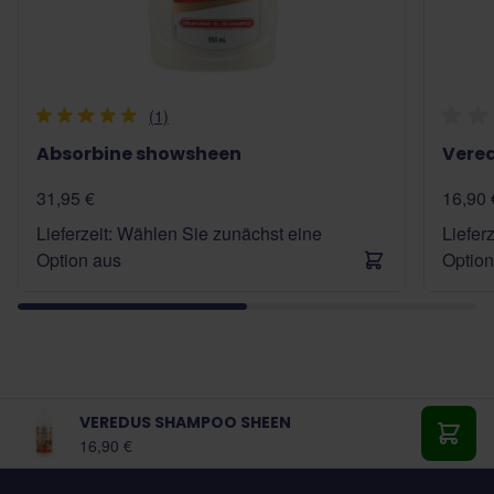
(1)
Absorbine showsheen
Vered
31,95 €
16,90 
Lieferzeit: Wählen Sie zunächst eine
Liefer
Option aus
Option
VEREDUS SHAMPOO SHEEN
Ab:
16,90 €
In de