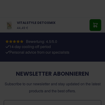
VITALSTYLE DETOXMIX
Ab:
44,49 €
In de
Bewertung: 4.5/5.0
14-day cooling-off period
Personal advice from our specialists
NEWSLETTER ABONNIEREN
Subscribe to our newsletter and stay updated on the latest
products and the best offers.
E-Mail-Adresse