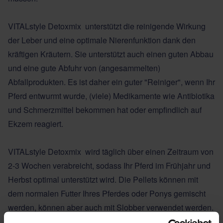
VITALstyle Detoxmix unterstützt die reinigende Wirkung
der Leber und eine optimale Nierenfunktion dank den
kräftigen Kräutern. Sie unterstützt auch einen guten Abbau
und eine gute Abfuhr von (angesammelten)
Abfallprodukten. Es ist daher ein guter "Reiniger", wenn Ihr
Pferd entwurmt wurde, (viele) Medikamente wie Antibiotika
und Schmerzmittel bekommen hat oder empfindlich auf
Ekzem reagiert.
VITALstyle Detoxmix wird täglich über einen Zeitraum von
2-3 Wochen verabreicht, sodass Ihr Pferd im Frühjahr und
Herbst optimal unterstützt wird. Die Pellets können mit
dem normalen Futter Ihres Pferdes oder Ponys gemischt
werden, können aber auch mit Slobber verwendet werden.
Den Slobber sofort nach dem Mischen mit DetoxMix