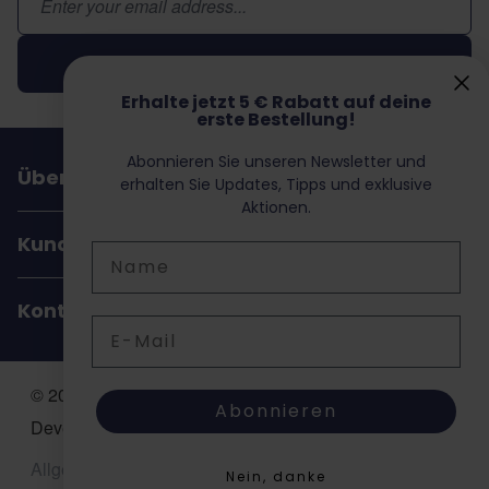
Abonnieren
Erhalte jetzt 5 € Rabatt auf deine
erste Bestellung!
Abonnieren Sie unseren Newsletter und
Über Dochorse
erhalten Sie Updates, Tipps und exklusive
Aktionen.
Kundenservice
Name
Kontakt
E-Mail
© 2026 Dochorse. All Rights Reserved. Design &
Abonnieren
Development by -
Accent Interactive
Allgemeine Geschäftsbedingungen (AGB)
Nein, danke