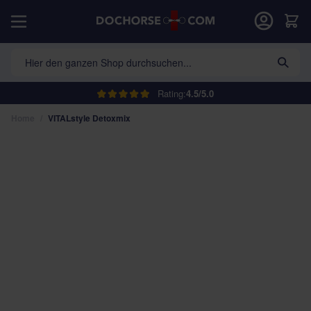
Direkt zum Inhalt
War
Hier den ganzen Shop durchsuchen...
Rating:
4.5/5.0
Home
/
VITALstyle Detoxmix